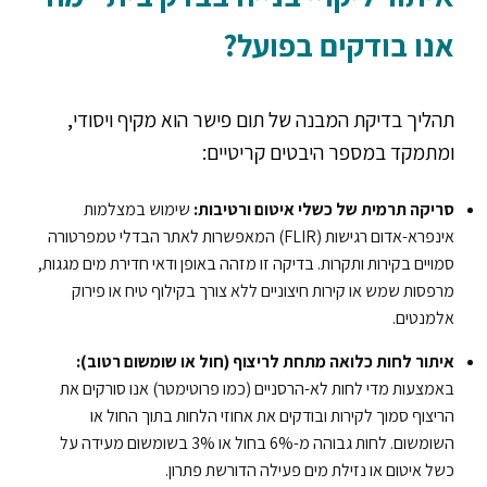
אנו בודקים בפועל?
תהליך בדיקת המבנה של תום פישר הוא מקיף ויסודי,
ומתמקד במספר היבטים קריטיים:
סריקה תרמית של כשלי איטום ורטיבות:
שימוש במצלמות
אינפרא-אדום רגישות (FLIR) המאפשרות לאתר הבדלי טמפרטורה
סמויים בקירות ותקרות. בדיקה זו מזהה באופן ודאי חדירת מים מגגות,
מרפסות שמש או קירות חיצוניים ללא צורך בקילוף טיח או פירוק
אלמנטים.
איתור לחות כלואה מתחת לריצוף (חול או שומשום רטוב):
באמצעות מדי לחות לא-הרסניים (כמו פרוטימטר) אנו סורקים את
הריצוף סמוך לקירות ובודקים את אחוזי הלחות בתוך החול או
השומשום. לחות גבוהה מ-6% בחול או 3% בשומשום מעידה על
כשל איטום או נזילת מים פעילה הדורשת פתרון.