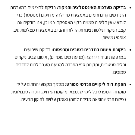
בדיקת מערכות האינסטלציה והניקוז:
בדיקת לחצי מים במערכות
הזנת מים קרים וחמים באמצעות מדי לחץ מדויקים (מנומטר) כדי
לוודא שאין דליפות סמויות בקווי האספקה. כמו כן, אנו בודקים את
קצב הניקוז ושלמות צינורות הדלוחין והביוב באמצעות מצלמות סיב
אופטי גמישות.
ביקורת איטום בחדרים רטובים ומרפסות:
בדיקת שיפועים
במרפסות ובחדרי רחצה (מניעת מים עומדים), איטום סביב ניקוזים
וכלים סניטריים, ותקינות ספי הפרדה למניעת מעבר לחות לחדרים
סמוכים.
הפקת דוח ליקויים הנדסי מפורט:
מסמך מקצועי החתום על ידי
מומחה, המפרט כל ליקוי שנמצא, מיקומו המדויק, הוכחה טכנולוגית
(צילום תרמי/תוצאת מדידת לחות) ואומדן עלויות לתיקון הבעיה.