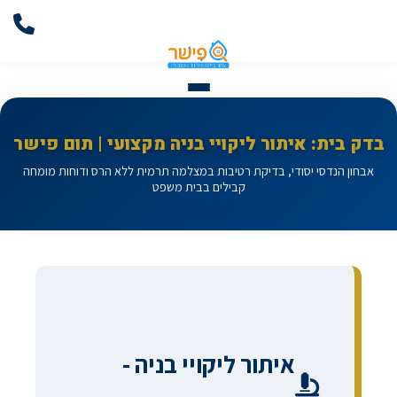
בדק בית: איתור ליקויי בניה מקצועי | תום פישר
אבחון הנדסי יסודי, בדיקת רטיבות במצלמה תרמית ללא הרס ודוחות מומחה
קבילים בבית משפט
איתור ליקויי בניה -