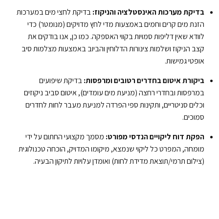
בדיקת מערכות האינסטלציה והניקוז:
בדיקת לחצי מים במערכות
הזנת מים קרים וחמים באמצעות מדי לחץ מדויקים (מנומטר) כדי
לוודא שאין דליפות סמויות בקווי האספקה. כמו כן, אנו בודקים את
קצב הניקוז ושלמות צינורות הדלוחין והביוב באמצעות מצלמות סיב
אופטי גמישות.
ביקורת איטום בחדרים רטובים ומרפסות:
בדיקת שיפועים
במרפסות ובחדרי רחצה (מניעת מים עומדים), איטום סביב ניקוזים
וכלים סניטריים, ותקינות ספי הפרדה למניעת מעבר לחות לחדרים
סמוכים.
הפקת דוח ליקויים הנדסי מפורט:
מסמך מקצועי החתום על ידי
מומחה, המפרט כל ליקוי שנמצא, מיקומו המדויק, הוכחה טכנולוגית
(צילום תרמי/תוצאת מדידת לחות) ואומדן עלויות לתיקון הבעיה.