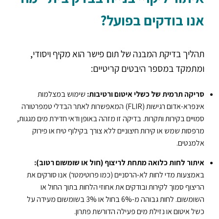
אנו בודקים בפועל?
תהליך בדיקת המבנה של תום פישר הוא מקיף ויסודי,
ומתמקד במספר היבטים קריטיים:
סריקה תרמית של כשלי איטום ורטיבות:
שימוש במצלמות
אינפרא-אדום רגישות (FLIR) המאפשרות לאתר הבדלי טמפרטורה
סמויים בקירות ותקרות. בדיקה זו מזהה באופן ודאי חדירת מים מגגות,
מרפסות שמש או קירות חיצוניים ללא צורך בקילוף טיח או פירוק
אלמנטים.
איתור לחות כלואה מתחת לריצוף (חול או שומשום רטוב):
באמצעות מדי לחות לא-הרסניים (כמו פרוטימטר) אנו סורקים את
הריצוף סמוך לקירות ובודקים את אחוזי הלחות בתוך החול או
השומשום. לחות גבוהה מ-6% בחול או 3% בשומשום מעידה על
כשל איטום או נזילת מים פעילה הדורשת פתרון.