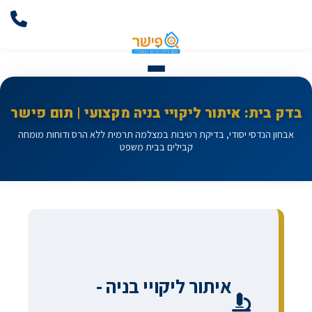
בדק בית: איתור ליקויי בניה מקצועי | תום פישר
אבחון הנדסי יסודי, בדיקת רטיבות במצלמה תרמית ללא הרס ודוחות מומחה
קבילים בבית משפט
איתור ליקויי בניה -