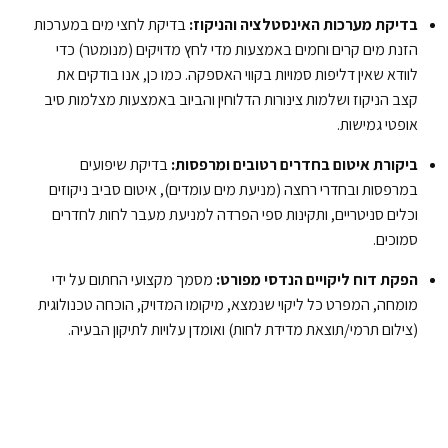
בדיקת מערכות האינסטלציה והניקוז:
בדיקת לחצי מים במערכות
הזנת מים קרים וחמים באמצעות מדי לחץ מדויקים (מנומטר) כדי
לוודא שאין דליפות סמויות בקווי האספקה. כמו כן, אנו בודקים את
קצב הניקוז ושלמות צינורות הדלוחין והביוב באמצעות מצלמות סיב
אופטי גמישות.
ביקורת איטום בחדרים רטובים ומרפסות:
בדיקת שיפועים
במרפסות ובחדרי רחצה (מניעת מים עומדים), איטום סביב ניקוזים
וכלים סניטריים, ותקינות ספי הפרדה למניעת מעבר לחות לחדרים
סמוכים.
הפקת דוח ליקויים הנדסי מפורט:
מסמך מקצועי החתום על ידי
מומחה, המפרט כל ליקוי שנמצא, מיקומו המדויק, הוכחה טכנולוגית
(צילום תרמי/תוצאת מדידת לחות) ואומדן עלויות לתיקון הבעיה.