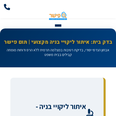
בדק בית: איתור ליקויי בניה מקצועי | תום פישר
אבחון הנדסי יסודי, בדיקת רטיבות במצלמה תרמית ללא הרס ודוחות מומחה
קבילים בבית משפט
איתור ליקויי בניה -