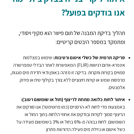
אנו בודקים בפועל?
תהליך בדיקת המבנה של תום פישר הוא מקיף ויסודי,
ומתמקד במספר היבטים קריטיים:
סריקה תרמית של כשלי איטום ורטיבות:
שימוש במצלמות
אינפרא-אדום רגישות (FLIR) המאפשרות לאתר הבדלי טמפרטורה
סמויים בקירות ותקרות. בדיקה זו מזהה באופן ודאי חדירת מים מגגות,
מרפסות שמש או קירות חיצוניים ללא צורך בקילוף טיח או פירוק
אלמנטים.
איתור לחות כלואה מתחת לריצוף (חול או שומשום רטוב):
באמצעות מדי לחות לא-הרסניים (כמו פרוטימטר) אנו סורקים את
הריצוף סמוך לקירות ובודקים את אחוזי הלחות בתוך החול או
השומשום. לחות גבוהה מ-6% בחול או 3% בשומשום מעידה על
כשל איטום או נזילת מים פעילה הדורשת פתרון.