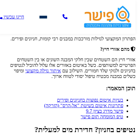
איטום אזורי חיץ ושטחים משותפים
חייגו עכשיו
בבניינים
הפתרון המקצועי לנזילות מורכבות במבנים רבי קומות, חניונים ופירים.
מהם אזורי חיץ?
אזורי חיץ הם השטחים שבין חלקי המבנה השונים או בין השטחים
הפרטיים למשותפים. כשל באיטום באזורים אלו עלול להוביל לנטיפים
בחניונים ולנזקי שלד חמורים. השילוב עם
איתור נזילה מקצועי
ומיפוי
כשלים במבנה מבטיח טיפול יסודי לטווח ארוך.
תוכן המאמר:
בעיות איטום נפוצות בחניונים ופירים
פתרונות איטום בשיטת "אל-הרס" (הזרקה)
פישר מדרג בציון 9.7
טיפ המומחה תום פישר
נטיפים בחניון? חדירת מים למעלית?