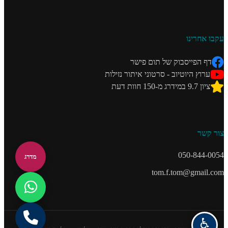
עקבו אחרינו
דף הפייסבוק של תום פישר
ערוץ היוטיוב - סרטוני איתור נזילות
ציון 9.7 במידרג מ-150 חוות דעת
צור קשר
050-844-0054
מדרג
tom.f.tom@gmail.com
♿